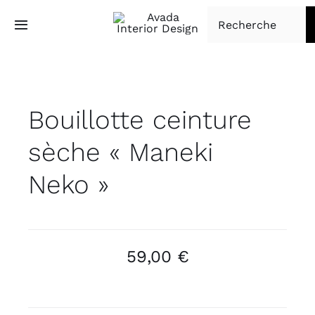
Passer
Rechercher:
au
Toggle
Navigation
contenu
Accueil
Bouillotte ceinture
Tapisserie d’ameublement
sèche « Maneki
Boutique
Neko »
À propos
Contact
59,00
€