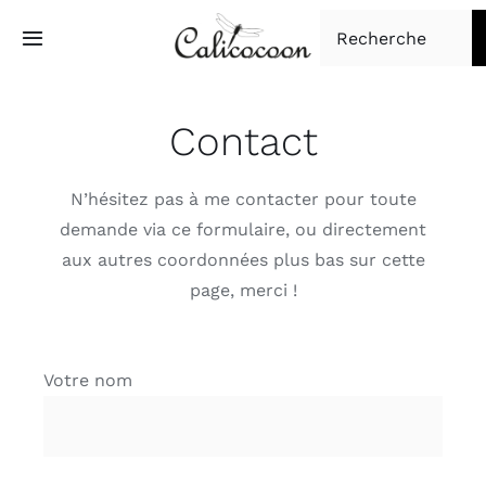
Passer
Rechercher:
au
Toggle
Navigation
contenu
Accueil
Contact
Tapisserie d’ameublement
N’hésitez pas à me contacter pour toute
demande via ce formulaire, ou directement
Boutique
aux autres coordonnées plus bas sur cette
page, merci !
À propos
Contact
Votre nom