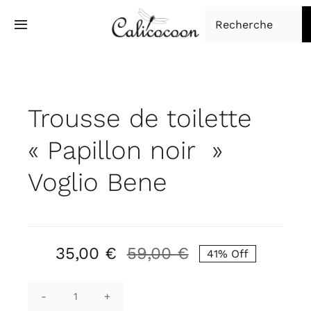
Passer
Rechercher:
au
Toggle
Navigation
contenu
Accueil
Trousse de toilette
Tapisserie d’ameublement
« Papillon noir »
Boutique
Voglio Bene
À propos
Contact
35,00
€
59,00
€
41% Off
Le
Le
prix
prix
initial
actuel
quantité