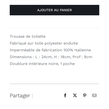
était :
est :
de
59,00 €.
35,00 €.
AJOUTER AU PANIER
Trousse
de
toilette
"Papillon
noir
Trousse de toilette
"
Fabriqué sur toile polyester enduite
Voglio
imperméable de fabrication 100% Italienne
Bene
Dimensions : L : 24cm, H : 18cm, Prof : 9cm
Doublure intérieure noire, 1 poche
Partager :