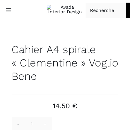
Passer
Rechercher:
au
Toggle
Navigation
contenu
Accueil
Cahier A4 spirale
Tapisserie d’ameublement
« Clementine » Voglio
Boutique
Bene
À propos
Contact
14,50
€
quantité