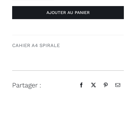
de
AJOUTER AU PANIER
Cahier
A4
spirale
"Clementine"
Voglio
CAHIER A4 SPIRALE
Bene
Partager :