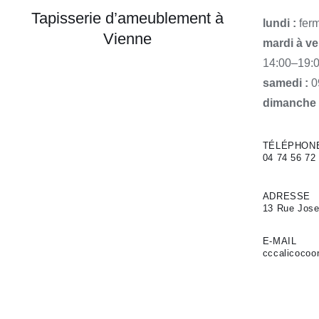
Tapisserie d’ameublement à
lundi :
fer
Vienne
mardi à ve
14:00–19:
samedi :
0
dimanche 
TÉLÉPHON
04 74 56 72
ADRESSE
13 Rue Jose
E-MAIL
cccalicocoo