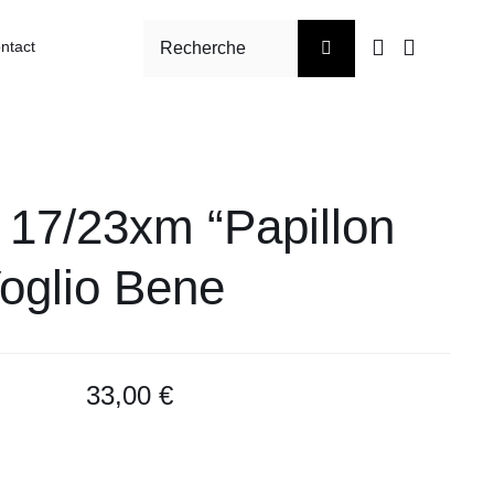
Rechercher:
ntact
é Parfum intérieur
Côté Bien-être
Vente de tissu sur
Vente et pose de
mesure
store sur mesure
 17/23xm “Papillon
Voglio Bene
33,00
€