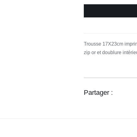
de
Pochette
17/23xm
“Papillon
sacré
”
Trousse 17X23cm imprimé
Voglio
zip or et doublure intérie
Bene
Partager :