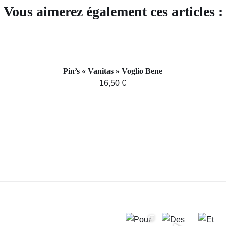
Vous aimerez également ces articles :
AJOUTER
AU
PANIER
/
Pin’s « Vanitas » Voglio Bene
APERÇU
16,50
€