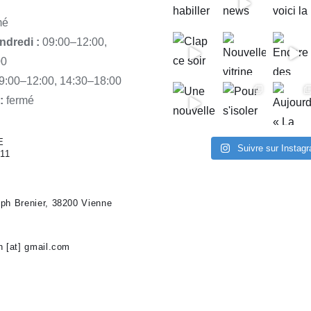
mé
ndredi :
09:00–12:00,
00
9:00–12:00, 14:30–18:00
:
fermé
E
Suivre sur Instag
 11
ph Brenier,
38200 Vienne
n [at] gmail.com