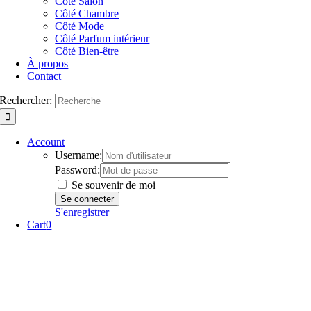
Côté Salon
Côté Chambre
Côté Mode
Côté Parfum intérieur
Côté Bien-être
À propos
Contact
Rechercher:
Account
Username:
Password:
Se souvenir de moi
S'enregistrer
Cart
0