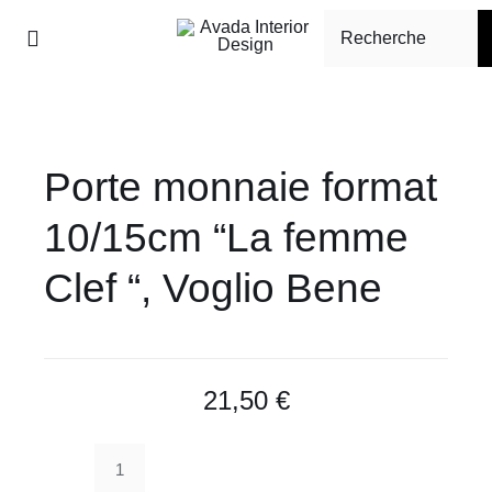
Passer
Rechercher:
au
Toggle
Navigation
contenu
Accueil
Porte monnaie format
Tapisserie d’ameublement
10/15cm “La femme
Boutique
Clef “, Voglio Bene
À propos
Contact
21,50
€
quantité