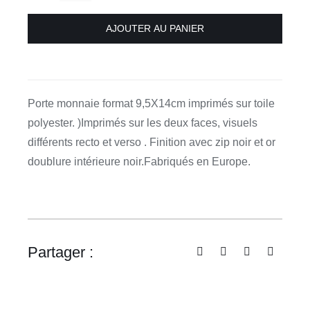
de
AJOUTER AU PANIER
Porte
monnaie
format
10/15cm
“La
Porte monnaie format 9,5X14cm imprimés sur toile
femme
polyester. )Imprimés sur les deux faces, visuels
Clef
différents recto et verso . Finition avec zip noir et or
“,
doublure intérieure noir.Fabriqués en Europe.
Voglio
Bene
Partager :