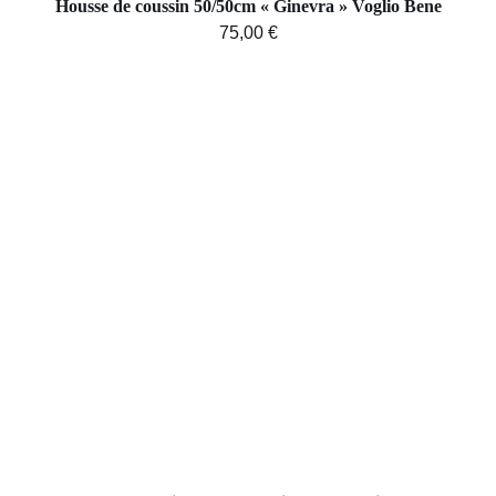
Housse de coussin 50/50cm « Ginevra » Voglio Bene
75,00
€
AJOUTER AU PANIER
/
DÉTAILS