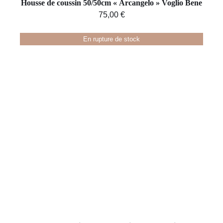
Housse de coussin 50/50cm « Arcangelo » Voglio Bene
75,00
€
En rupture de stock
DÉTAILS