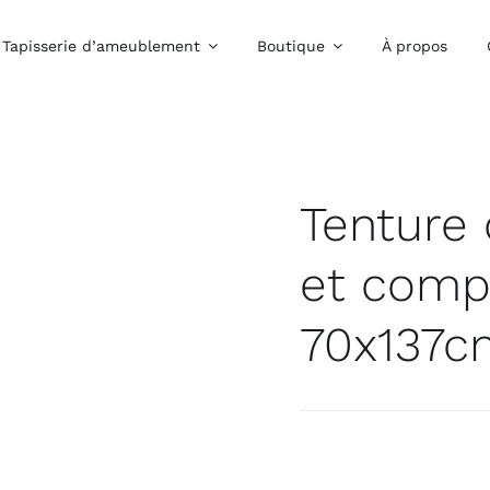
Tapisserie d’ameublement
Boutique
À propos
bre
Côté Mode
Côt
Confection
Confection d’abat
d’ameublement sur
jour
mesure
Tenture 
et comp
70x137c