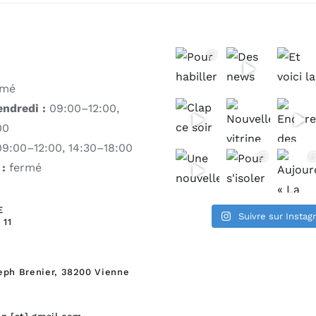
rmé
endredi :
09:00–12:00,
00
9:00–12:00, 14:30–18:00
:
fermé
E
Suivre sur Insta
 11
eph Brenier,
38200 Vienne