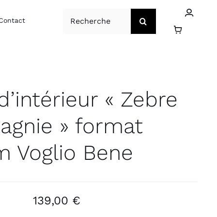
Rechercher:
Contact
é Parfum intérieur
Côté Bien-être
Vente de tissu sur
Vente et pose de
mesure
store sur mesure
d’intérieur « Zebre
agnie » format
m Voglio Bene
139,00
€