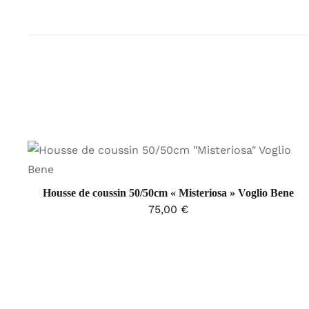
AJOUTER AU PANIER
/
APERÇU
Housse de coussin 50/50cm « Misteriosa » Voglio Bene
75,00
€