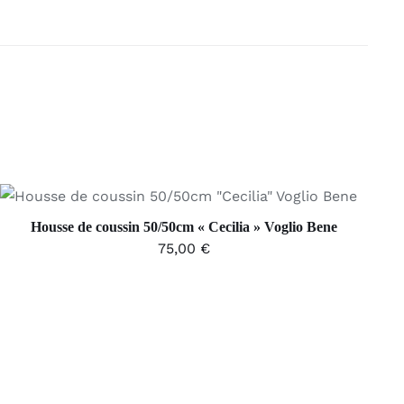
AJOUTER AU PANIER
/
APERÇU
Housse de coussin 50/50cm « Cecilia » Voglio Bene
75,00
€