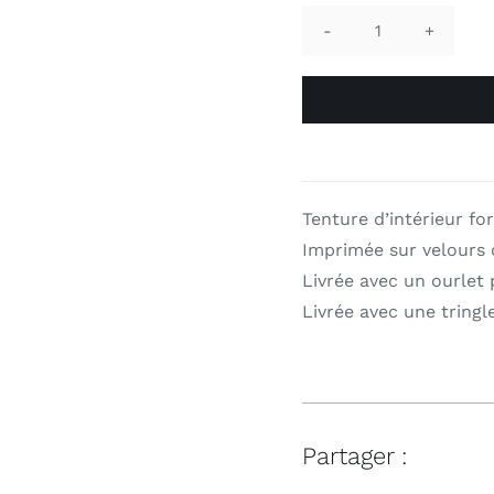
quantité
de
Tenture
d’intérieur
"Zebre
et
compagnie"
Tenture d’intérieur f
format
Imprimée sur velours 
70x137cm
Livrée avec un ourlet 
Voglio
Livrée avec une tringl
Bene
Partager :