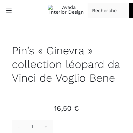
Passer
Rechercher:
au
Toggle
Navigation
contenu
Accueil
Pin’s « Ginevra »
Tapisserie d’ameublement
collection léopard da
Boutique
Vinci de Voglio Bene
À propos
Contact
16,50
€
quantité