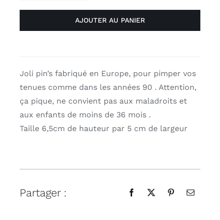
de
AJOUTER AU PANIER
Pin's
"Ginevra"
collection
léopard
da
Joli pin’s fabriqué en Europe, pour pimper vos
Vinci
tenues comme dans les années 90 . Attention,
de
ça pique, ne convient pas aux maladroits et
Voglio
aux enfants de moins de 36 mois .
Bene
Taille 6,5cm de hauteur par 5 cm de largeur
Partager :