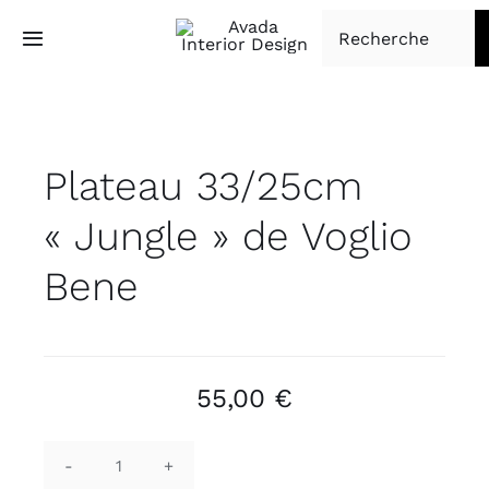
Passer
Rechercher:
au
Toggle
Navigation
contenu
Accueil
Plateau 33/25cm
Tapisserie d’ameublement
« Jungle » de Voglio
Boutique
Bene
À propos
Contact
55,00
€
quantité