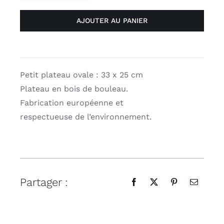
de
AJOUTER AU PANIER
Plateau
33/25cm
"Jungle" de
Voglio
Bene
Petit plateau ovale : 33 x 25 cm
Plateau en bois de bouleau.
Fabrication européenne et
respectueuse de l’environnement.
Partager :