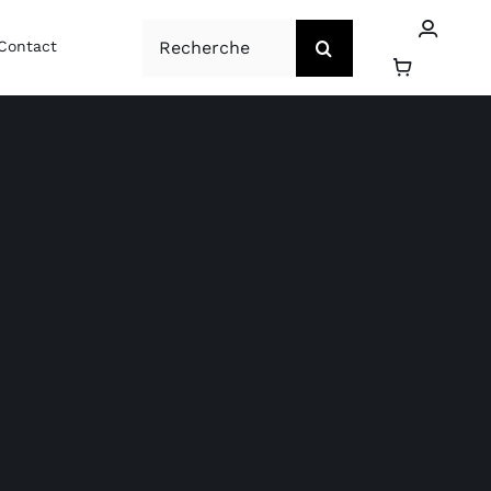
Rechercher:
Contact
é Parfum intérieur
Côté Bien-être
Vente de tissu sur
Vente et pose de
mesure
store sur mesure