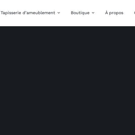
Tapisserie d’ameublement
Boutique
À propos
bre
Côté Mode
Côt
Confection
Confection d’abat
d’ameublement sur
jour
mesure