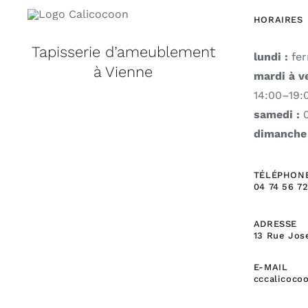
HORAIRES
Tapisserie d’ameublement
lundi :
fe
à Vienne
mardi à v
14:00–19:
samedi :
0
dimanche 
TÉLÉPHON
04 74 56 72
ADRESSE
13 Rue Jos
E-MAIL
cccalicoco