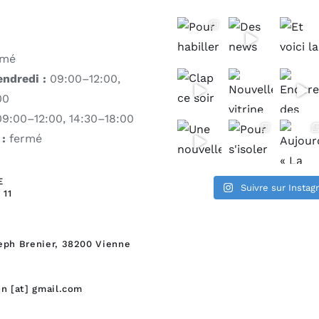
rmé
endredi :
09:00–12:00,
00
9:00–12:00, 14:30–18:00
:
fermé
E
Suivre sur Insta
 11
eph Brenier,
38200 Vienne
on [at] gmail.com